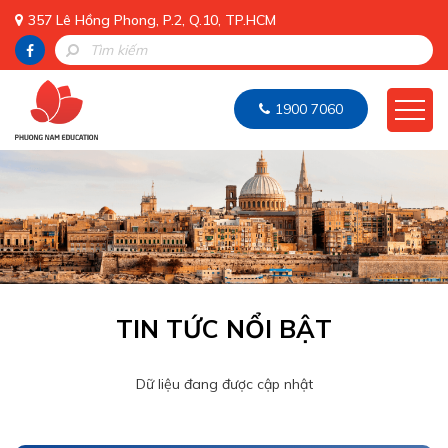
357 Lê Hồng Phong, P.2, Q.10, TP.HCM
1900 7060
TIN TỨC NỔI BẬT
Dữ liệu đang được cập nhật