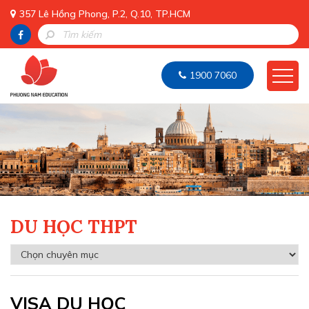
357 Lê Hồng Phong, P.2, Q.10, TP.HCM
1900 7060
DU HỌC THPT
VISA DU HỌC