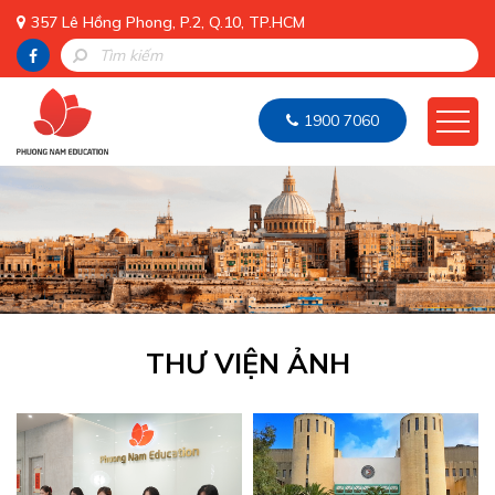
357 Lê Hồng Phong, P.2, Q.10, TP.HCM
1900 7060
THƯ VIỆN ẢNH